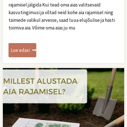
rajamisel jälgida Kui tead oma aias valitsevaid
kasvutingimusi ja võtad neid kohe aia rajamisel ning
taimede valikul arvesse, saad luua elujõulise ja hästi
toimiva aia. Võime oma aias ju mu
Loe edasi