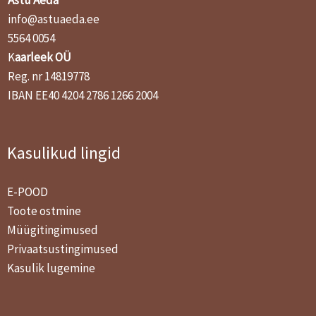
info@astuaeda.ee
5564 0054
K
aarleek OÜ
Reg. nr 14819778
IBAN EE40 4204 2786 1266 2004
Kasulikud lingid
E-POOD
Toote ostmine
Müügitingimused
Privaatsustingimused
Kasulik lugemine