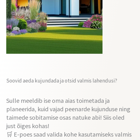
Soovid aeda kujundada ja otsid valmis lahendusi?
Sulle meeldib ise oma aias toimetada ja
planeerida, kuid vajad peenarde kujunduse ning
taimede sobitamise osas natuke abi! Siis oled
just õiges kohas!
🛒
E-poes saad valida kohe kasutamiseks valmis