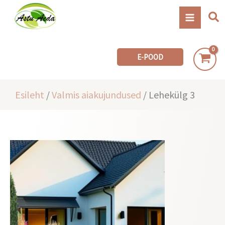
Skip
Se
to
content
E-POOD
Esileht
/
Valmis aiakujundused
/ Lehekülg 3