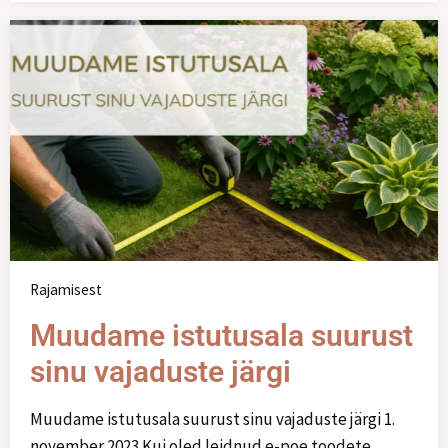
Rajamisest
Muudame istutusala suurust
sinu vajaduste järgi
Muudame istutusala suurust sinu vajaduste järgi 1.
november 2023 Kui oled leidnud e-poe toodete