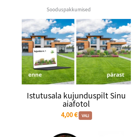
Sooduspakkumised
Sellel
tootel
on
mitu
varianti.
Valikuid
saab
teha
tootelehel.
Istutusala kujunduspilt Sinu
aiafotol
4,00
€
VALI