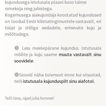
kujundusega istutusala plaani koos taime
nimekirja ning juhistega.
Kogemusega aiakujundaja koostatud kujundused
on loodud Eesti kliimatingimustele vastavalt, eri
tüüpi ja stiiliga aedadele, erinevate kuju ja
mõõtudega.
🟢
Leia meelepärane kujundus. Istutusala
mõõte ja kuju saame
muuta vastavalt sinu
soovidele
.
🟢
Soovid näha tulemust enne kui otsustad,
telli
istutusala kujunduspilt sinu aiafotol.
Telli täna, rajad juba homme!