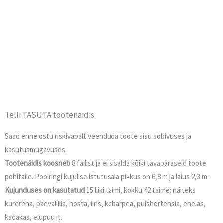
Telli TASUTA tootenäidis
Saad enne ostu riskivabalt veenduda toote sisu sobivuses ja
kasutusmugavuses.
Tootenäidis koosneb
8 failist ja ei sisalda kõiki tavapäraseid toote
põhifaile. Poolringi kujulise istutusala pikkus on 6,8 m ja laius 2,3 m.
Kujunduses on kasutatud
15 liiki taimi, kokku 42 taime: näiteks
kurereha, päevaliilia, hosta, iiris, kobarpea, puishortensia, enelas,
kadakas, elupuu jt.