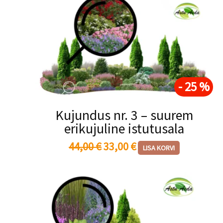
Algne
Praegune
hind
hind
oli:
on:
44,00 €.
33,00 €.
- 25 %
Kujundus nr. 3 – suurem
erikujuline istutusala
44,00
€
33,00
€
LISA KORVI