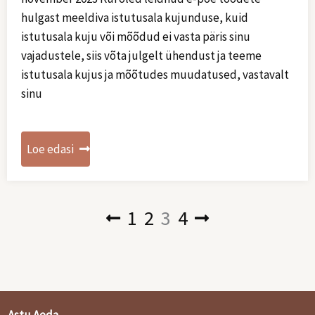
hulgast meeldiva istutusala kujunduse, kuid
istutusala kuju või mõõdud ei vasta päris sinu
vajadustele, siis võta julgelt ühendust ja teeme
istutusala kujus ja mõõtudes muudatused, vastavalt
sinu
Loe edasi
1
2
3
4
Posts
navigation
Astu Aeda