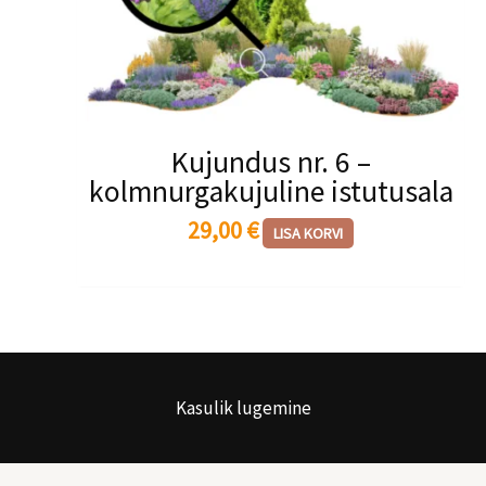
Kujundus nr. 6 –
kolmnurgakujuline istutusala
29,00
€
LISA KORVI
Kasulik lugemine