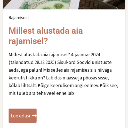
Rajamisest
Millest alustada aia
rajamisel?
Millest alustada aia rajamisel? 4. jaanuar 2024
(täiendatud 28.12.2025) Sisukord Soovid unistuste
aeda, aga palun! Mis selles aia rajamises siis niiväga
keerulist ikka on? Labidas maasse ja põõsas sisse,
kõlab lihtsalt. Kõige keerulisem ongi eelnev. Kõik see,
mis tuleb ära teha veel enne lab
Loe edasi