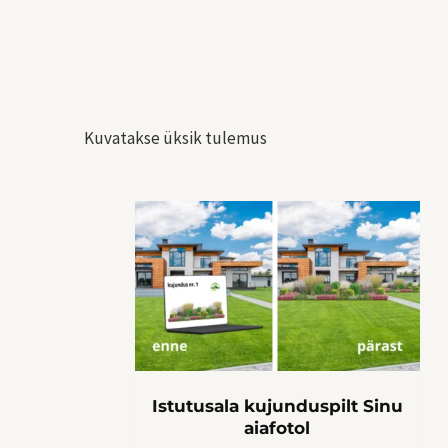
Kuvatakse üksik tulemus
Sellel
tootel
on
mitu
varianti.
Valikuid
saab
teha
Istutusala kujunduspilt Sinu
tootelehel.
aiafotol