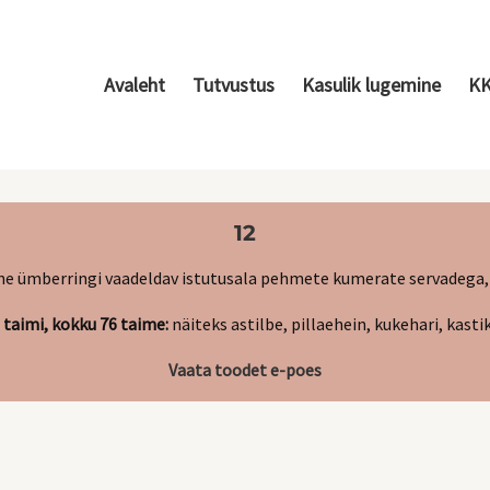
Avaleht
Tutvustus
Kasulik lugemine
K
12
ne
ümberringi vaadeldav
istutusala pehmete kumerate servadega,
ki taimi, kokku 76 taime
:
näiteks astilbe, pillaehein, kukehari, kastik
Vaata toodet e-poes