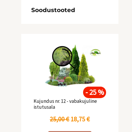
Soodustooted
A
P
l
r
g
a
n
e
- 25 %
e
g
Kujundus nr. 12 - vabakujuline
istutusala
h
u
25,00
€
18,75
€
i
n