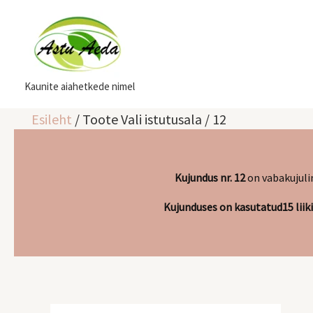
Skip
to
content
Kaunite aiahetkede nimel
Esileht
/ Toote Vali istutusala / 12
Kujundus nr. 12
on vabakujuli
Kujunduses on kasutatud
15 lii