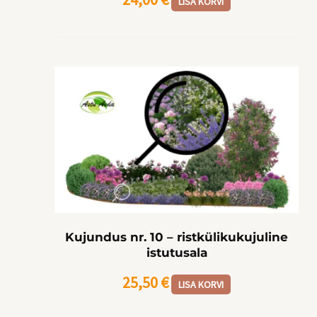
LISA KORVI
Kujundus nr. 10 – ristkülikukujuline
istutusala
25,50
€
LISA KORVI