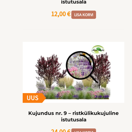
istutusala
12,00
€
LISA KORVI
UUS
Kujundus nr. 9 – ristkülikukujuline
istutusala
24,00
€