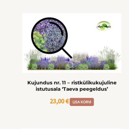
Kujundus nr. 11 – ristkülikukujuline
istutusala ‘Taeva peegeldus’
23,00
€
LISA KORVI