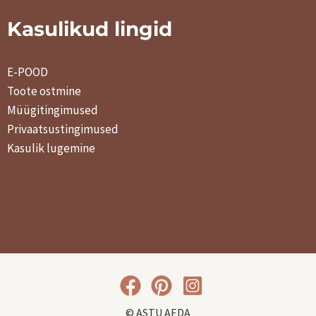
0
Kasulikud lingid
€
0
E-POOD
.
Toote ostmine
Müügitingimused
€
Privaatsustingimused
.
Kasulik lugemine
© ASTU AEDA