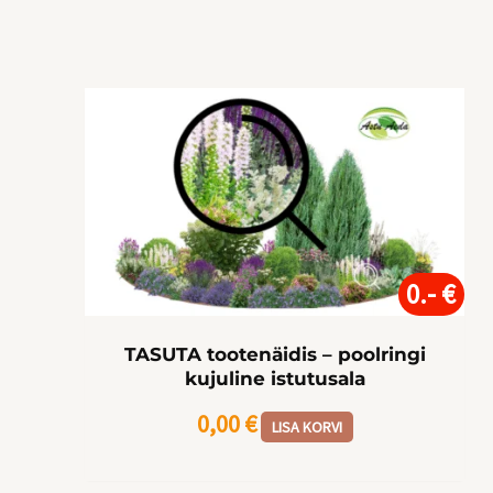
0.- €
TASUTA tootenäidis – poolringi
kujuline istutusala
0,00
€
LISA KORVI