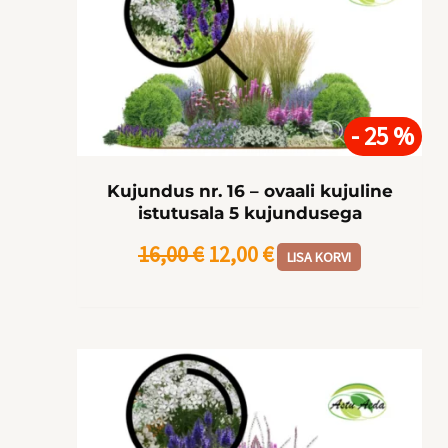
hind
hind
oli:
on:
16,00 €.
12,00 €.
- 25 %
Kujundus nr. 16 – ovaali kujuline
istutusala 5 kujundusega
16,00
€
12,00
€
LISA KORVI