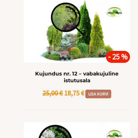
Algne
Praegune
hind
hind
oli:
on:
25,00 €.
18,75 €.
- 25 %
Kujundus nr. 12 – vabakujuline
istutusala
25,00
€
18,75
€
LISA KORVI
Algne
Praegune