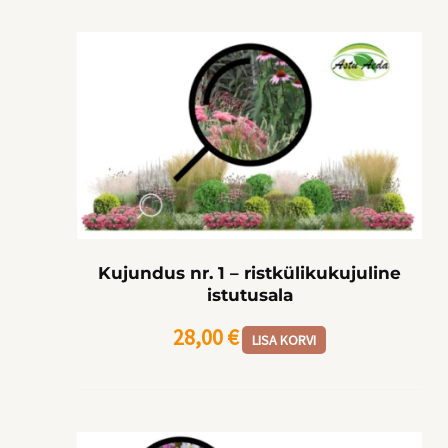
Kujundus nr. 1 – ristkülikukujuline
istutusala
28,00
€
LISA KORVI