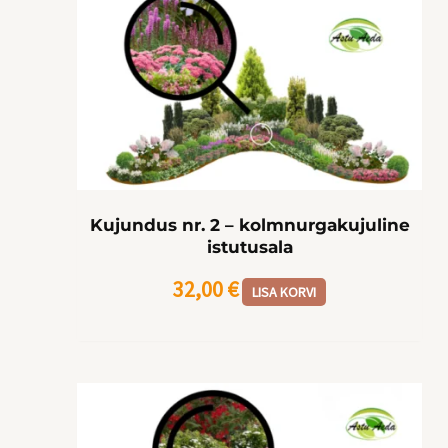
Kujundus nr. 2 – kolmnurgakujuline
istutusala
32,00
€
LISA KORVI
Algne
Praegune