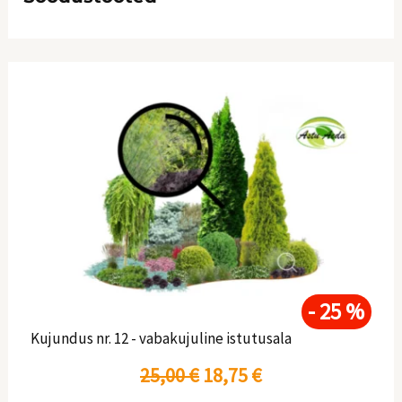
A
P
l
r
g
a
n
e
e
g
h
u
- 25 %
Kujundus nr. 12 - vabakujuline istutusala
i
n
25,00
€
18,75
€
n
e