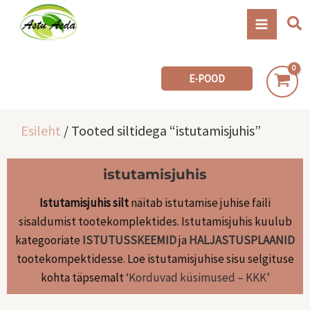
Skip
Se
to
content
E-POOD
Esileht
/ Tooted siltidega “istutamisjuhis”
istutamisjuhis
Istutamisjuhis silt
näitab istutamise juhise faili
sisaldumist tootekomplektides. Istutamisjuhis kuulub
kategooriate
ISTUTUSSKEEMID
ja
HALJASTUSPLAANID
tootekompektidesse. Loe istutamisjuhise sisu selgituse
kohta täpsemalt
‘Korduvad küsimused – KKK’