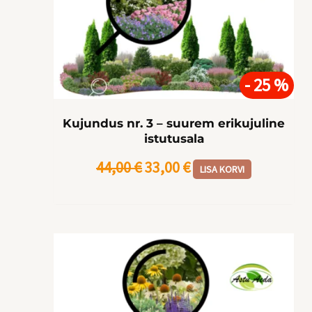
hind
hind
oli:
on:
44,00 €.
33,00 €.
- 25 %
Kujundus nr. 3 – suurem erikujuline
istutusala
44,00
€
33,00
€
LISA KORVI