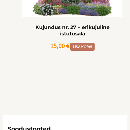
Kujundus nr. 27 – erikujuline
istutusala
15,00
€
LISA KORVI
Soodustooted