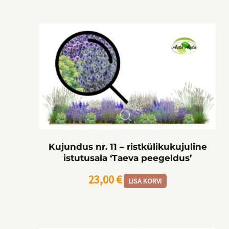
Kujundus nr. 11 – ristkülikukujuline
istutusala ‘Taeva peegeldus’
23,00
€
LISA KORVI