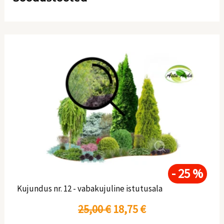
A
P
l
r
g
a
n
e
e
g
h
u
- 25 %
Kujundus nr. 12 - vabakujuline istutusala
i
n
25,00
€
18,75
€
n
e