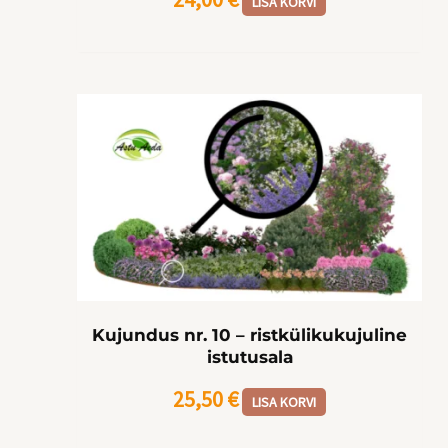
LISA KORVI
Kujundus nr. 10 – ristkülikukujuline
istutusala
25,50
€
LISA KORVI