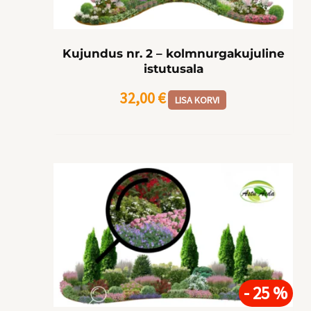
Kujundus nr. 2 – kolmnurgakujuline
istutusala
32,00
€
LISA KORVI
Algne
Praegune
hind
hind
oli:
on:
44,00 €.
33,00 €.
- 25 %