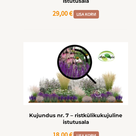
istutusala
29,00
€
LISA KORVI
Kujundus nr. 7 – ristkülikukujuline
istutusala
18,00
€
LISA KORVI