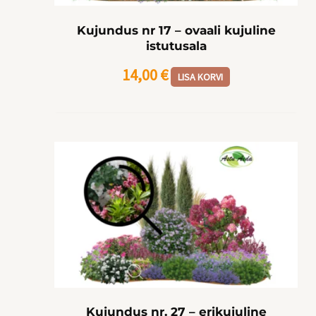
Kujundus nr 17 – ovaali kujuline
istutusala
14,00
€
LISA KORVI
Kujundus nr. 27 – erikujuline