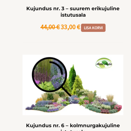
Kujundus nr. 3 – suurem erikujuline
istutusala
44,00
€
33,00
€
LISA KORVI
Kujundus nr. 6 – kolmnurgakujuline