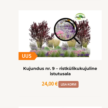
UUS
Kujundus nr. 9 – ristkülikukujuline
istutusala
24,00
€
LISA KORVI