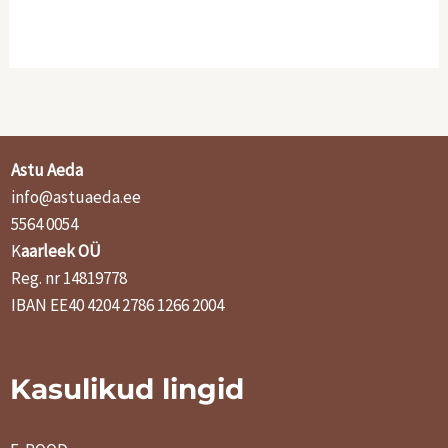
.
l
n
€
i
d
.
:
o
1
n
Astu Aeda
info@astuaeda.ee
6
:
5564 0054
,
1
K
aarleek OÜ
Reg. nr 14819778
0
2
IBAN EE40 4204 2786 1266 2004
0
,
0
Kasulikud lingid
€
0