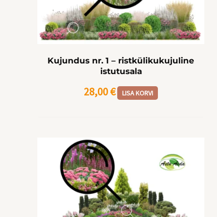
Kujundus nr. 1 – ristkülikukujuline
istutusala
28,00
€
LISA KORVI