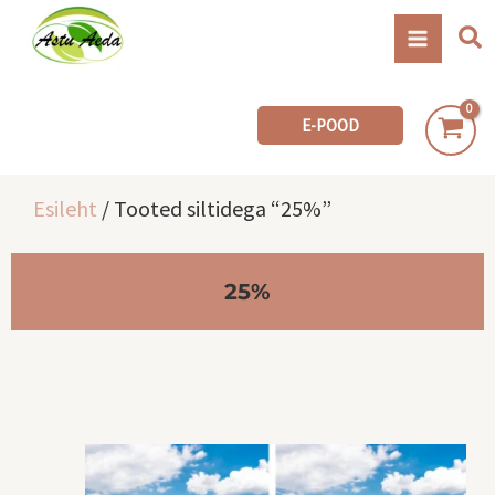
Skip
Se
to
content
E-POOD
Esileht
/ Tooted siltidega “25%”
25%
Sellel
tootel