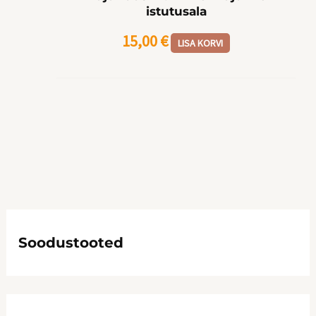
istutusala
15,00
€
LISA KORVI
Soodustooted