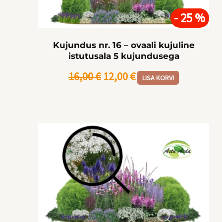
16,00 €.
12,00 €.
- 25 %
Kujundus nr. 16 – ovaali kujuline
istutusala 5 kujundusega
16,00
€
12,00
€
LISA KORVI