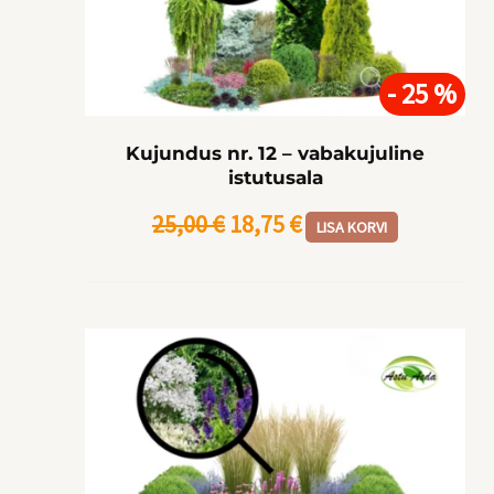
oli:
on:
25,00 €.
18,75 €.
- 25 %
Kujundus nr. 12 – vabakujuline
istutusala
25,00
€
18,75
€
LISA KORVI
Algne
Praegune
hind
hind
oli:
on: