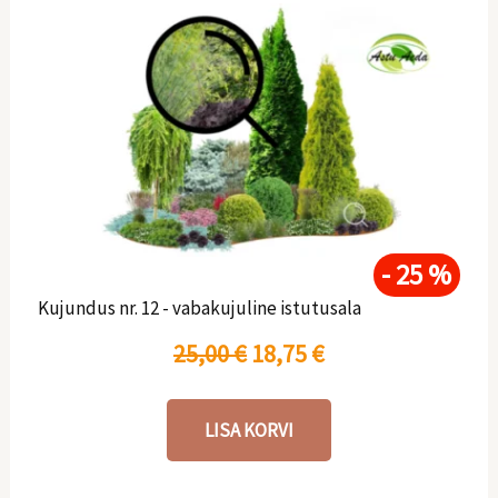
A
P
l
r
g
a
n
e
e
g
h
u
- 25 %
Kujundus nr. 12 - vabakujuline istutusala
i
n
25,00
€
18,75
€
n
e
d
h
LISA KORVI
o
i