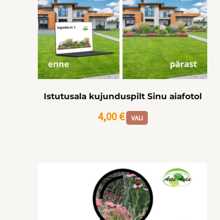
on
mitu
varianti.
Valikuid
saab
teha
tootelehel.
Istutusala kujunduspilt Sinu aiafotol
4,00
€
VALI