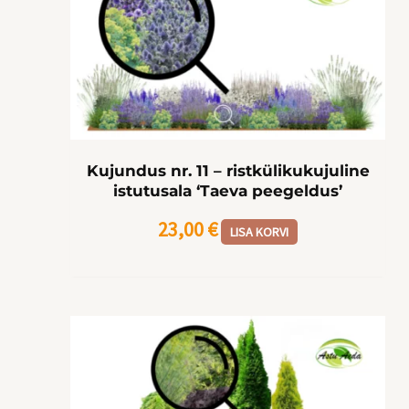
Kujundus nr. 11 – ristkülikukujuline
istutusala ‘Taeva peegeldus’
23,00
€
LISA KORVI
Algne
Praegune
hind
hind