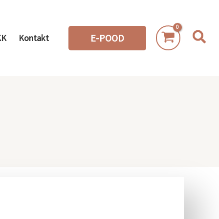
Sea
E-POOD
KK
Kontakt