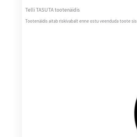
Telli TASUTA tootenäidis
Tootenäidis aitab riskivabalt enne ostu veenduda toote s