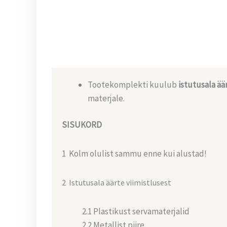
Tootekomplekti kuulub
istutusala äär
materjale.
SISUKORD
1 Kolm olulist sammu enne kui alustad!
2 Istutusala äärte viimistlusest
2.1 Plastikust servamaterjalid
2.2 Metallist piire