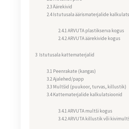
2.3 Äärekivid
2.4 Istutusala äärismaterjalide kalkulat
2.4.1 ARVUTA plastikserva kogus
2.4.2 ARVUTA äärekivide kogus
3 Istutusala kattematerjalid
3.1 Peenrakate (kangas)
3.2 Ajalehed/papp
3.3 Multšid (puukoor, turvas, killustik)
3.4 Kattematerjalide kalkulatsioonid
3.4.1 ARVUTA multši kogus
3.4.2 ARVUTA killustik või kivimult