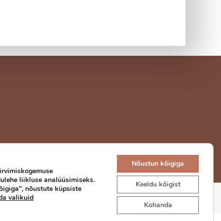
Nõustun kõigiga
sirvimiskogemuse
lehe liikluse analüüsimiseks.
Keeldu kõigist
igiga", nõustute küpsiste
a valikuid
Kohanda