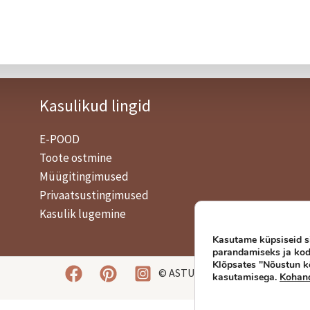
Kasulikud lingid
E-POOD
Toote ostmine
Müügitingimused
Privaatsustingimused
Kasulik lugemine
Kasutame küpsiseid 
parandamiseks ja kodu
Klõpsates "Nõustun kõ
© ASTU AEDA
kasutamisega.
Kohand