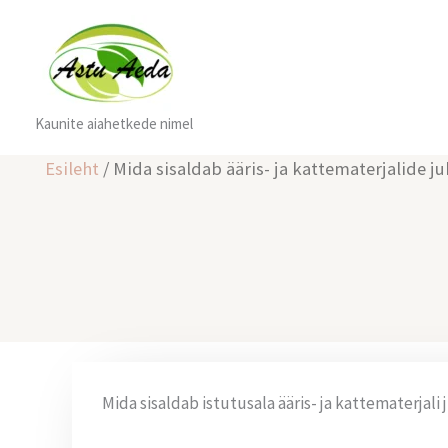
Skip
to
content
Kaunite aiahetkede nimel
Esileht
/ Mida sisaldab ääris- ja kattematerjalide ju
Mida sisaldab istutusala ääris- ja kattematerjali 