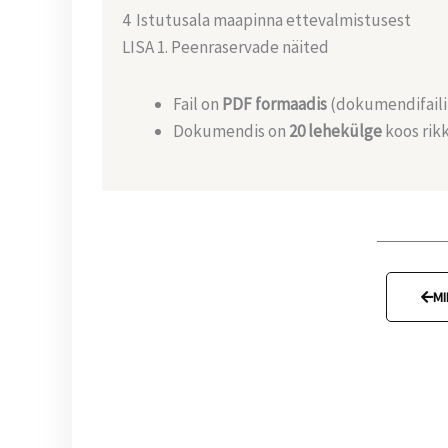
4 Istutusala maapinna ettevalmistusest
LISA 1. Peenraservade näited
Fail on
PDF formaadis
(dokumendifaili
Dokumendis on
20 lehekülge
koos rikk
MI