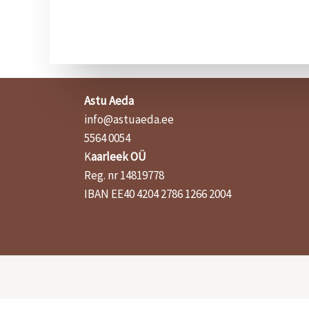
Astu Aeda
info@astuaeda.ee
5564 0054
K
aarleek OÜ
Reg. nr 14819778
IBAN EE40 4204 2786 1266 2004