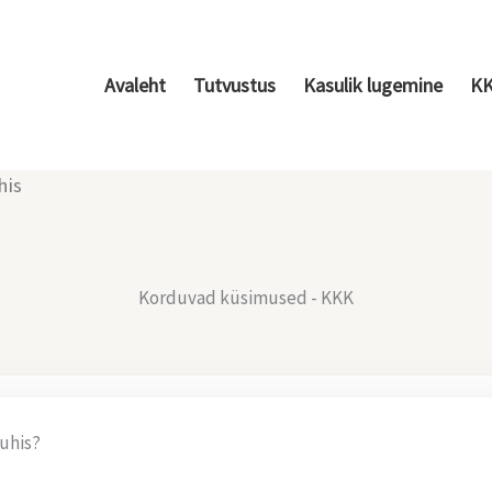
Avaleht
Tutvustus
Kasulik lugemine
K
his
Korduvad küsimused - KKK
juhis?